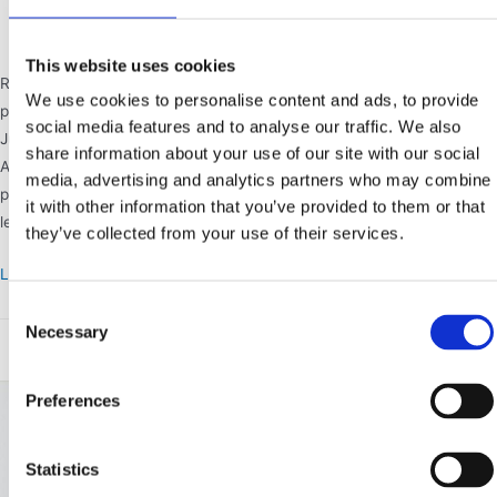
inconsciente ?
Laisser un commentaire
/
PSYCHOLOGIE
/ Par
admin8642
This website uses cookies
Reconversion pro : injonction inconsciente ou expression de désirs
We use cookies to personalise content and ads, to provide
profonds ? Article rédiger par Cécile Pichon pour Welcome to the
social media features and to analyse our traffic. We also
Jungle 2020 semble avoir été l’année de tous les questionnements.
share information about your use of our site with our social
Après avoir porté aux nues les métiers dit “utiles” qui se trouvaient en
media, advertising and analytics partners who may combine
première ligne durant le confinement de printemps, nombreuses sont
it with other information that you’ve provided to them or that
les personnes qui …
they’ve collected from your use of their services.
Reconversion…
Lire la suite »
Injonction
Consent
inconsciente
Necessary
Selection
?
Preferences
Statistics