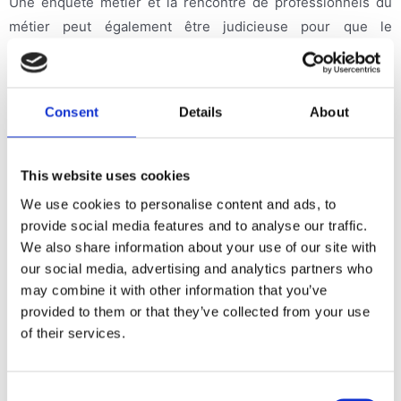
Une enquête métier et la rencontre de professionnels du
métier peut également être judicieuse pour que le
bénéficiaire puisse concrétiser son projet professionnel.
Phase de conclusion
Consent
Details
About
•
Les dernières séances permettent de mettre en place les
This website uses cookies
différentes perspectives qui sont ressorties tout au long du bilan.
Elles permettent de mettre en place un plan d’action et une
We use cookies to personalise content and ads, to
synthèse qui amènent à poser les éléments clés qui sont ressortis
provide social media features and to analyse our traffic.
durant le bilan de compétences.
We also share information about your use of our site with
our social media, advertising and analytics partners who
may combine it with other information that you’ve
Rendez-vous à 6 mois
•
provided to them or that they’ve collected from your use
of their services.
Après la dernière séance, un rendez-vous à 6 mois vous est
proposé pour faire le point sur vos avancés dans ce projet.
Consent